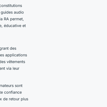
constitutions
s guides audio
la RA permet,
e, éducative et
grant des
es applications
 des vêtements
nt via leur
mateurs sont
tte confiance
x de retour plus