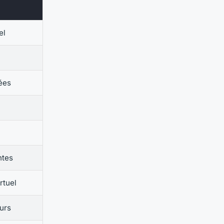
el
tées
ntes
rtuel
eurs