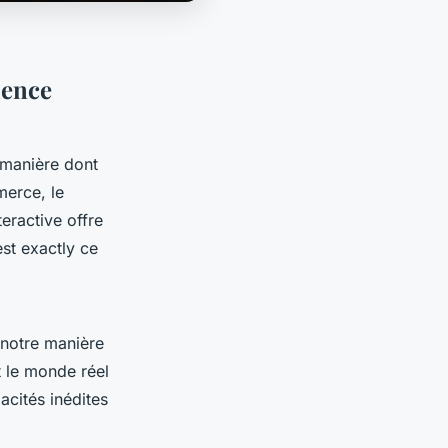
ience
a manière dont
merce, le
eractive offre
est exactly ce
 notre manière
t le monde réel
cités inédites