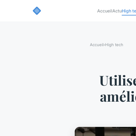
Accueil
Actu
High t
Accueil
›
High tech
Utili
améli