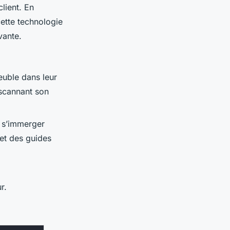
lient. En
ette technologie
vante.
uble dans leur
 scannant son
t s’immerger
 et des guides
r.