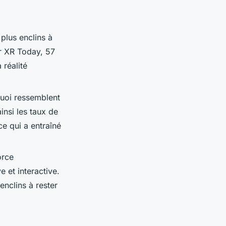
 plus enclins à
ar XR Today, 57
 réalité
quoi ressemblent
insi les taux de
ce qui a entraîné
orce
 et interactive.
nclins à rester