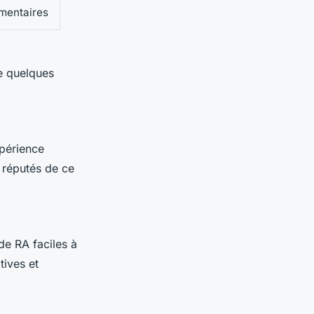
émentaires
re quelques
xpérience
s réputés de ce
 de RA faciles à
tives et