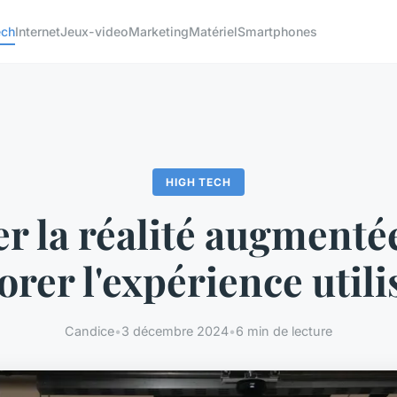
ech
Internet
Jeux-video
Marketing
Matériel
Smartphones
HIGH TECH
ser la réalité augmenté
orer l'expérience utili
Candice
•
3 décembre 2024
•
6 min de lecture