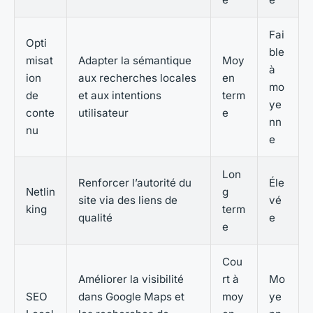
Fai
Opti
ble
misat
Adapter la sémantique
Moy
à
ion
aux recherches locales
en
mo
de
et aux intentions
term
ye
conte
utilisateur
e
nn
nu
e
Lon
Renforcer l’autorité du
Éle
Netlin
g
site via des liens de
vé
king
term
qualité
e
e
Cou
Améliorer la visibilité
rt à
Mo
SEO
dans Google Maps et
moy
ye